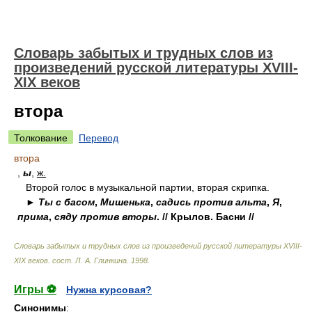
Словарь забытых и трудных слов из
произведений русской литературы ХVIII-
ХIХ веков
втора
Толкование
Перевод
втора
,
ы
,
ж.
Второй голос в музыкальной партии, вторая скрипка.
►
Ты с басом
,
Мишенька
,
садись против альта
,
Я
,
прима
,
сяду против вторы
. // Крылов. Басни //
Словарь забытых и трудных слов из произведений русской литературы ХVIII-
ХIХ веков
.
сост. Л. А. Глинкина
.
1998
.
Игры ⚽
Нужна курсовая?
Синонимы
: