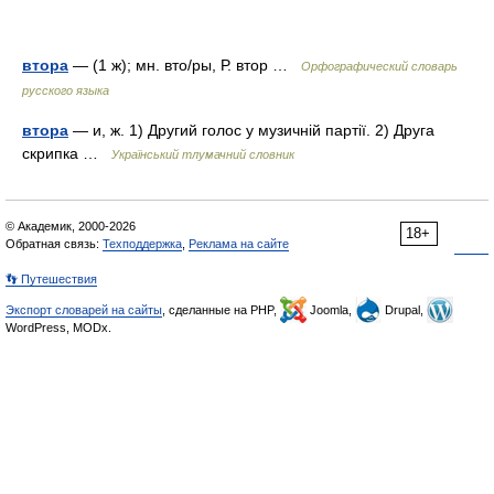
втора
— (1 ж); мн. вто/ры, Р. втор …
Орфографический словарь
русского языка
втора
— и, ж. 1) Другий голос у музичній партії. 2) Друга
скрипка …
Український тлумачний словник
© Академик, 2000-2026
18+
Обратная связь:
Техподдержка
,
Реклама на сайте
👣 Путешествия
Экспорт словарей на сайты
, сделанные на PHP,
Joomla,
Drupal,
WordPress, MODx.