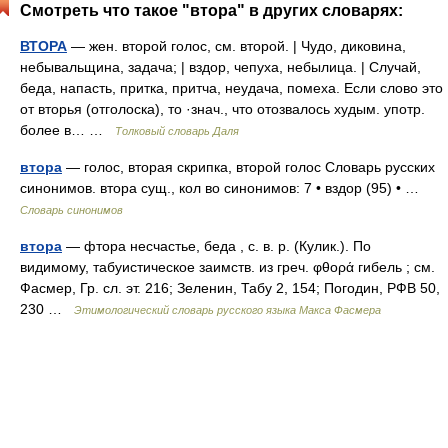
Смотреть что такое "втора" в других словарях:
ВТОРА
— жен. второй голос, см. второй. | Чудо, диковина,
небывальщина, задача; | вздор, чепуха, небылица. | Случай,
беда, напасть, притка, притча, неудача, помеха. Если слово это
от вторья (отголоска), то ·знач., что отозвалось худым. употр.
более в… …
Толковый словарь Даля
втора
— голос, вторая скрипка, второй голос Словарь русских
синонимов. втора сущ., кол во синонимов: 7 • вздор (95) • …
Словарь синонимов
втора
— фтора несчастье, беда , с. в. р. (Кулик.). По
видимому, табуистическое заимств. из греч. φθορά гибель ; см.
Фасмер, Гр. сл. эт. 216; Зеленин, Табу 2, 154; Погодин, РФВ 50,
230 …
Этимологический словарь русского языка Макса Фасмера