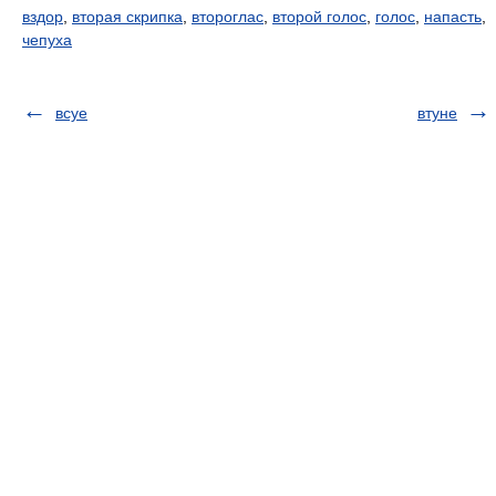
вздор
,
вторая скрипка
,
второглас
,
второй голос
,
голос
,
напасть
,
чепуха
всуе
втуне